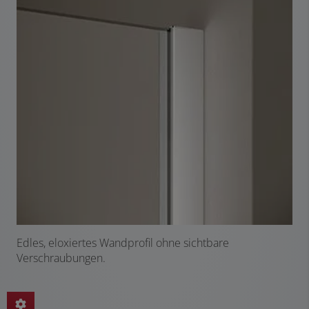
Edles, eloxiertes Wandprofil ohne sichtbare
Verschraubungen.