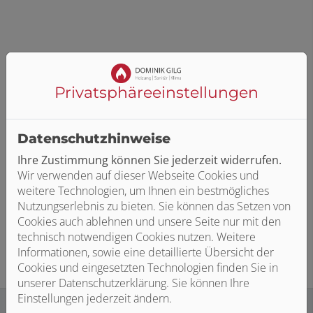
Optisch überzeugt MENA auf ganzer Linie und passt
perfekt in jedes moderne Badezimmer. Beschläge und
Profile sind in edlem Chrom bzw. Silber Hochglanz oder
Privatsphäre­einstellungen
auch in der mattlackierten Oberfläche Schwarz Soft
erhältlich. Sowohl die Griffplatte außen, als auch der
Knopfgriff mit praktischer Fingermulde innen,
Datenschutzhinweise
überzeugen optisch und haptisch. Der charakteristische
Ihre Zustimmung können Sie jederzeit widerrufen.
Metall-Gelenkbeschlag sieht nicht nur sehr schick aus,
Wir verwenden auf dieser Webseite Cookies und
sondern sorgt absolut zuverlässig für eine Hebe-Senk-
weitere Technologien, um Ihnen ein bestmögliches
und Pendelfunktion. Durch die innen glatte Oberfläche
Nutzungserlebnis zu bieten. Sie können das Setzen von
lässt sich der Beschlag ganz einfach reinigen.
Cookies auch ablehnen und unsere Seite nur mit den
technisch notwendigen Cookies nutzen. Weitere
Informationen, sowie eine detaillierte Übersicht der
Cookies und eingesetzten Technologien finden Sie in
unserer Datenschutzerklärung. Sie können Ihre
Einstellungen jederzeit ändern.