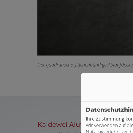
Der quadratische, flächenbündige Ablaufdeckel
Datenschutzhi
Ihre Zustimmung könn
Kaldewei Aluvia mit Solidlite
Wir verwenden auf die
Nutzungserlebnis zu b