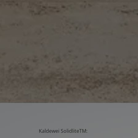
Kaldewei Solidlite
TM
: