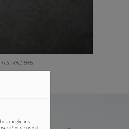
|
Foto: KALDEWEI
Perfektion
 bestmögliches
sere Seite nur mit