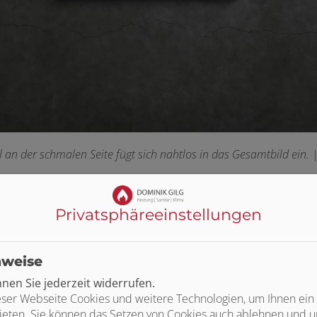
 an der schmalen Seite fügt sich nahtlos in das Gesamtbild ein.
Privatsphäre­einstellungen
nweise
en Sie jederzeit widerrufen.
TM
Technologie – Design und Komfort in 
ser Webseite Cookies und weitere Technologien, um Ihnen ein
ieten. Sie können das Setzen von Cookies auch ablehnen und un